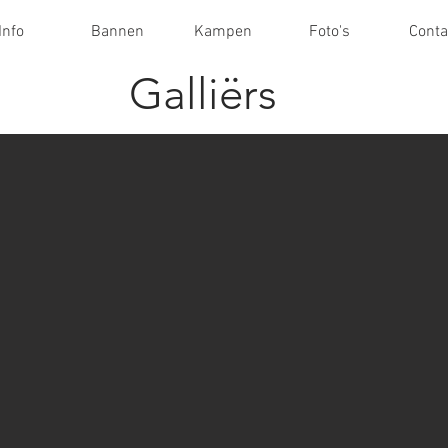
Info
Bannen
Kampen
Foto's
Conta
Galliërs