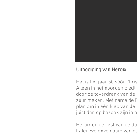
Uitnodiging van Heroïx
Het is het jaar 50 vóór Chr
Alleen in het noorden bied
door de toverdrank van de 
zuur maken. Met name de Ro
plan om in één klap van de
juist dan op bezoek zijn in
Heroïx en de rest van de d
Laten we onze naam van d