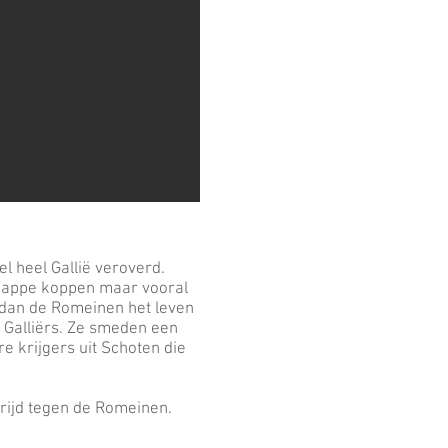
l heel Gallië veroverd.
knappe koppen maar vooral
 dan de Romeinen het leven
 Galliërs. Ze smeden een
e krijgers uit Schoten die
trijd tegen de Romeinen.