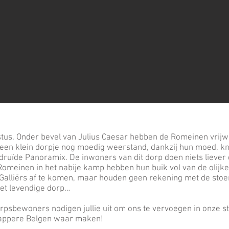
istus. Onder bevel van Julius Caesar hebben de Romeinen vrijwe
t een klein dorpje nog moedig weerstand, dankzij hun moed, 
druïde Panoramix. De inwoners van dit dorp doen niets liever
meinen in het nabije kamp hebben hun buik vol van de olijke
 Galliërs af te komen, maar houden geen rekening met de stoer
 het levendige dorp…
orpsbewoners nodigen jullie uit om ons te vervoegen in onze s
appere Belgen waar maken!