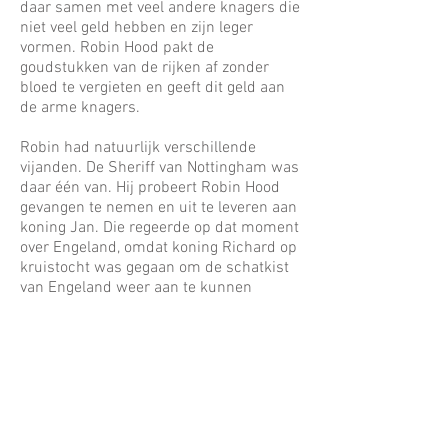
daar samen met veel andere knagers die
niet veel geld hebben en zijn leger
vormen. Robin Hood pakt de
goudstukken van de rijken af zonder
bloed te vergieten en geeft dit geld aan
de arme knagers.
Robin had natuurlijk verschillende
vijanden. De Sheriff van Nottingham was
daar één van. Hij probeert Robin Hood
gevangen te nemen en uit te leveren aan
koning Jan. Die regeerde op dat moment
over Engeland, omdat koning Richard op
kruistocht was gegaan om de schatkist
van Engeland weer aan te kunnen
vullen.
Maar de Sheriff van Nottingham krijgt
hem niet te pakken en is zelf elke keer
weer de dupe van de streken die Robin
Hood bij hem uithaalt. De sheriff en de
slechte koning Jan zijn van plan om
Robin Hood te grazen te nemen, de