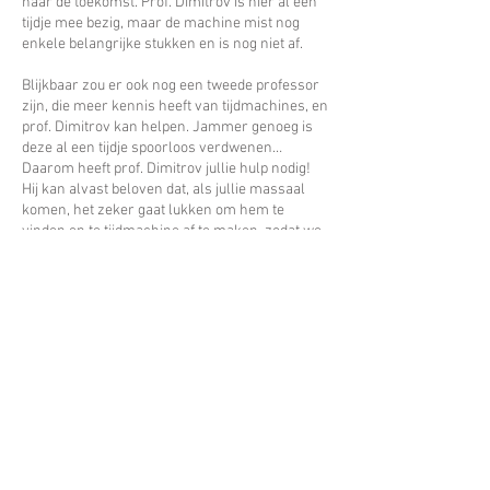
naar de toekomst. Prof. Dimitrov is hier al een
tijdje mee bezig, maar de machine mist nog
enkele belangrijke stukken en is nog niet af.
Blijkbaar zou er ook nog een tweede professor
zijn, die meer kennis heeft van tijdmachines, en
prof. Dimitrov kan helpen. Jammer genoeg is
deze al een tijdje spoorloos verdwenen…
Daarom heeft prof. Dimitrov jullie hulp nodig!
Hij kan alvast beloven dat, als jullie massaal
komen, het zeker gaat lukken om hem te
vinden en te tijdmachine af te maken, zodat we
samen op avontuur kunnen gaan!
Zijn jullie klaar voor een spannende tocht terug
in de tijd? Of gaan we juist de toekomst in? Het is
allemaal nog een raadsel, maar één ding is
zeker: het gaat een fantastisch avontuur
worden!
© 2025 KSA Sint-Jan Berchmans Schoten.