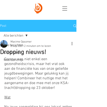
Post
Alle berichten
Maxime Opsomer
Alle berichten
3 sep 2021
2 minuten om te lezen
Dropping nieuws!
Kampboekje
Corona was niet enkel een 
Weerberichtje
gezondheidscrisis, maar het vrat ook 
aan de financiële kas van onze geliefde 
jeugdbewegingen. Maar gelukkig kan jij 
helpen! Combineer het nuttige met het 
aangename en doe mee met onze KSA-
(nacht)dropping op 23 oktober!
Wat