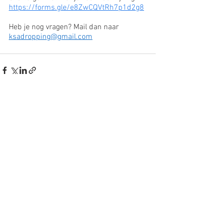
https://forms.gle/e8ZwCQVtRh7p1d2g8
Heb je nog vragen? Mail dan naar 
ksadropping@gmail.com
Alles weergeven
Recente blogposts