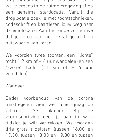
Na jouw aanmelding bij ons lokaal zetten 
we je ergens in de ruime omgeving af op 
een geheime startlocatie. Vanuit die 
droplocatie zoek je met tochttechnieken, 
codeschrift en kaartlezen jouw weg naar 
de eindlocatie. Aan het einde zorgen we 
dat je terug aan het lokaal geraakt en 
huiswaarts kan keren.
We voorzien twee tochten, een “lichte” 
tocht (12 km of ± 4 uur wandelen) en een 
“zware” tocht (18 km of ± 6 uur 
wandelen). 
Wanneer
Onder voorbehoud van de corona 
maatregelen zien we jullie graag op 
zaterdag 23 oktober. Bij de 
voorinschrijving geef je aan in welk 
tijdslot je wilt vertrekken. We voorzien 
drie grote tijdsloten (tussen 16.00 en 
17.30, tussen 18.00 en 19.30 en tussen 