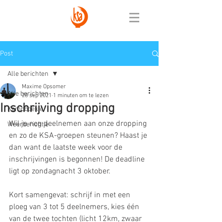
Post
Alle berichten
Maxime Opsomer
Alle berichten
28 sep 2021
1 minuten om te lezen
Inschrijving dropping
Kampboekje
Wil je nog deelnemen aan onze dropping 
Weerberichtje
en zo de KSA-groepen steunen? Haast je 
dan want de laatste week voor de 
inschrijvingen is begonnen! De deadline 
ligt op zondagnacht 3 oktober.
Kort samengevat: schrijf in met een 
ploeg van 3 tot 5 deelnemers, kies één 
van de twee tochten (licht 12km, zwaar 