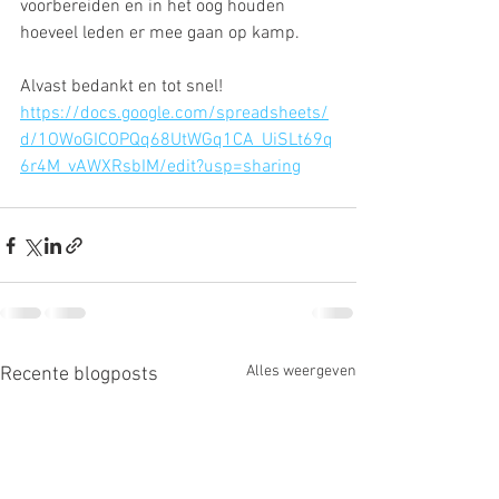
voorbereiden en in het oog houden 
hoeveel leden er mee gaan op kamp. 
Alvast bedankt en tot snel!
https://docs.google.com/spreadsheets/
d/1OWoGICOPQq68UtWGq1CA_UiSLt69q
6r4M_vAWXRsbIM/edit?usp=sharing
Alles weergeven
Recente blogposts