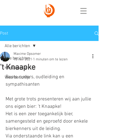
Post
Alle berichten
Maxime Opsomer
Alle berichten
15 nov 2021
1 minuten om te lezen
't Knaapke
Kampboekje
Beste ouders, oudleiding en 
Weerberichtje
sympathisanten
Met grote trots presenteren wij aan jullie 
ons eigen bier: 't Knaapke!
Het is een zeer toegankelijk bier, 
samengesteld en geproefd door enkele 
bierkenners uit de leiding. 
Via onderstaande link kan u een 