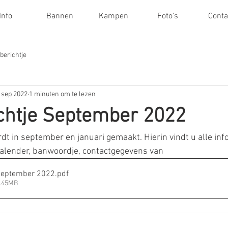
Info
Bannen
Kampen
Foto's
Conta
berichtje
 sep 2022
1 minuten om te lezen
chtje September 2022
t in september en januari gemaakt. Hierin vindt u alle info
lender, banwoordje, contactgegevens van 
 september 2022
.pdf
1.45MB